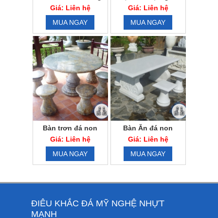
đá
cây
Giá: Liên hệ
Giá: Liên hệ
MUA NGAY
MUA NGAY
Bàn trơn đá non
Bàn Ăn đá non
nước
nước
Giá: Liên hệ
Giá: Liên hệ
MUA NGAY
MUA NGAY
ĐIÊU KHẮC ĐÁ MỸ NGHỆ NHỰT
MẠNH