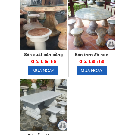
Sản xuất bàn bằng
Bàn trơn đá non
đá
nước
Giá: Liên hệ
Giá: Liên hệ
MUA NGAY
MUA NGAY