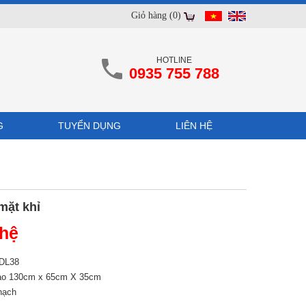
Giỏ hàng (0)
HOTLINE
0935 755 788
G
TUYỂN DỤNG
LIÊN HỆ
mặt khỉ
 hệ
 DL38
ao 130cm x 65cm X 35cm
hạch