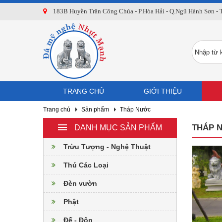
183B Huyền Trân Công Chúa - P.Hòa Hải - Q.Ngũ Hành Sơn -
TRANG CHỦ
GIỚI THIỆU
Trang chủ
Sản phẩm
Tháp Nước
THÁP 
DANH MỤC SẢN PHẨM
Trừu Tượng - Nghệ Thuật
Thú Các Loại
Đèn vườn
Phật
Đế - Đôn