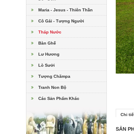
Maria - Jesus - Thiên Thần
Cô Gái - Tượng Người
Tháp Nước
Bàn Ghế
Lư Hương
Lò Sưởi
Tượng Chămpa
Tranh Non Bộ
Các Sản Phẩm Khác
Chi ti
SẢN P