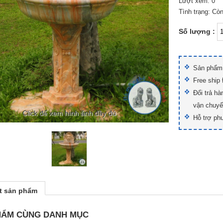
Lượt xem: 0
Tình trạng: Cò
Số lượng :
Sản phẩm 
Free ship
Đổi trả ha
vận chuyê
Click để xem hình ảnh đầy đủ
Hỗ trợ ph
ết sản phẩm
HẨM CÙNG DANH MỤC