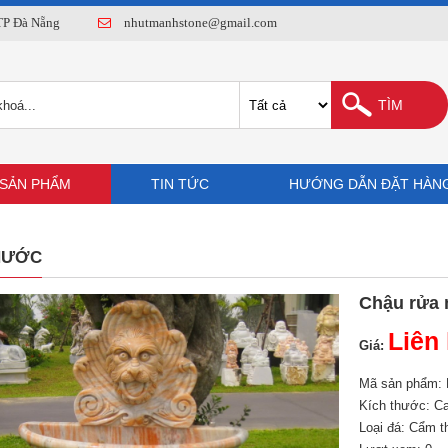
 TP Đà Nẵng
nhutmanhstone@gmail.com
SẢN PHẨM
TIN TỨC
HƯỚNG DẪN ĐẶT HÀN
NƯỚC
Chậu rửa 
Liên
Giá:
Mã sản phẩm:
Kích thước: C
Loại đá: Cẩm t