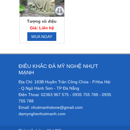
Tượng vũ điệu
chămpa
Giá: Liên hệ
MUA NGAY
ĐIÊU KHẮC ĐÁ MỸ NGHỆ NHỰT
MẠNH
Địa Chỉ: 183B Huyền Trân Công Chúa - P.Hòa Hải
- Q.Ngũ Hành Sơn - TP Đà Nẵng
Điện Thoại: 02363 967 575 - 0935 755 788 - 0935
755 788
Email: nhutmanhstone@gmail.com
damynghenhutmanh.com