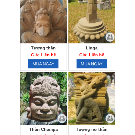
Tượng thần
Linga
chămpa bằng đá sa
Giá: Liên hệ
Giá: Liên hệ
thạch
MUA NGAY
MUA NGAY
Thần Champa
Tượng nữ thần
Apsara